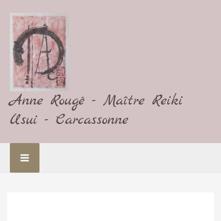
Aller
au
contenu
Anne Rougé - Maître Reiki
Usui - Carcassonne