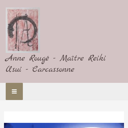
Aller
au
contenu
Anne Rougé - Maître Reiki
Usui - Carcassonne